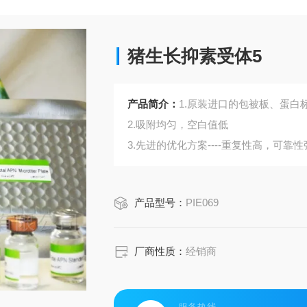
猪生长抑素受体5
产品简介：
1.原装进口的包被板、蛋白标
2.吸附均匀，空白值低
3.先进的优化方案----重复性高，可靠性
4.适用于血浆、血清、组织匀浆液、细
5.可检测动物类型丰富：人、猴、大
产品型号：
PIE069
6.检测指标齐全：炎症因子、血管生
蛋白酶、脂肪因子等。
75.购买Bogoo ELISA试剂盒可以免费
厂商性质：
经销商