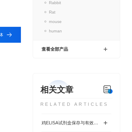
Rabbit
Rat
mouse
human
体
查看全部产品
相关文章
RELATED ARTICLES
鸡ELISA试剂盒保存与有效期管理：做错这3步结果全废