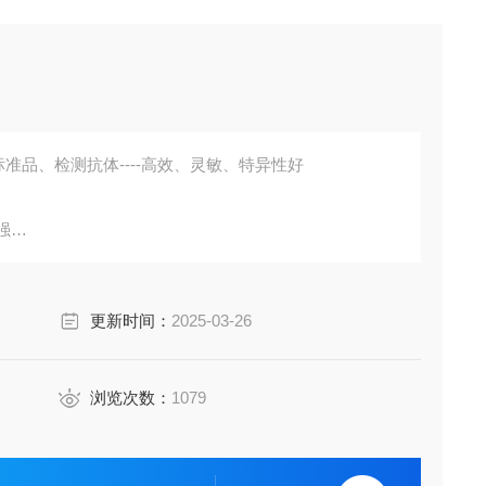
准品、检测抗体----高效、灵敏、特异性好
强
胞培养上清液、尿液、脑脊液等多种样本
鼠、小鼠、兔、猪、犬、牛、绵羊、鸡、虾、鲈鱼等
更新时间：
2025-03-26
成素、动脉粥样硬化因子、趋化因子、生长因子、基质金属
代测。
浏览次数：
1079