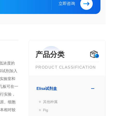
立即咨询
产品分类
到低浓度的
PRODUCT CLASSIFICATION
品和试剂加入
实验室和
微孔板可在一
Elisa试剂盒
进行实验，
抗原、细胞
其他种属
成本相对较
Pig