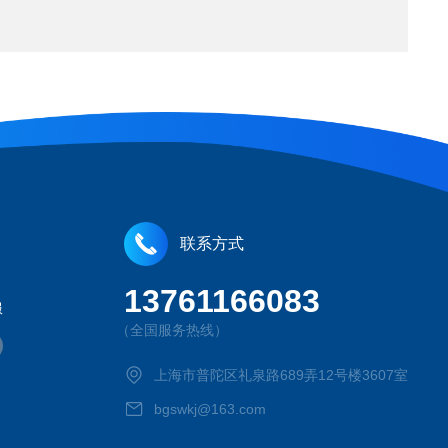
联系方式
13761166083
服
（全国服务热线）
上海市普陀区礼泉路689弄12号楼3607室
bgswkj@163.com