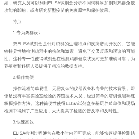
如，研究人员可以利用ELISA试剂盒分析不同饲料添加剂对鸡群免疫
功能的影响，或者研究新型疫苗的免疫原性和保护效果。
特点
1.专为鸡群设计
鸡ELISA试剂盒是针对鸡群的生理特点和疾病谱而开发的。它能
够特异性地检测鸡群中的抗体和激素，避免了交叉反应和误诊的可能
性。这种专一性使得试剂盒在检测鸡群健康状况时更加准确可靠，为
养殖者和科研人员提供了精准的数据支持。
2.操作简便
操作流程简单易懂，无需复杂的仪器设备和专业的技术背景。即
使是没有丰富实验室经验的养殖技术人员，经过简单的培训也能熟练
掌握操作方法。这种简便性使得ELISA试剂盒在基层养殖单位和现场
检测中得到了广泛应用，大大提高了检测的普及率和及时性。
3.快速高效
ELISA检测过程通常在数小时内即可完成，能够快速提供检测结