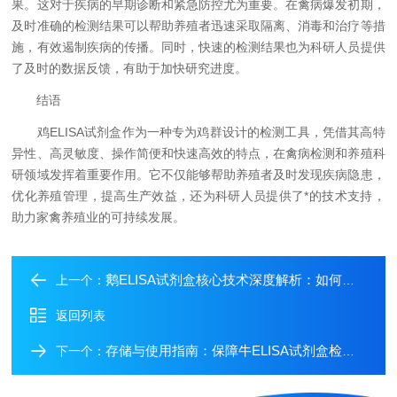
果。这对于疾病的早期诊断和紧急防控尤为重要。在禽病爆发初期，
及时准确的检测结果可以帮助养殖者迅速采取隔离、消毒和治疗等措
施，有效遏制疾病的传播。同时，快速的检测结果也为科研人员提供
了及时的数据反馈，有助于加快研究进度。
结语
鸡ELISA试剂盒作为一种专为鸡群设计的检测工具，凭借其高特
异性、高灵敏度、操作简便和快速高效的特点，在禽病检测和养殖科
研领域发挥着重要作用。它不仅能够帮助养殖者及时发现疾病隐患，
优化养殖管理，提高生产效益，还为科研人员提供了*的技术支持，
助力家禽养殖业的可持续发展。
鹅ELISA试剂盒核心技术深度解析：如何实现鹅源抗体与抗原的高特异性检测及精准定量分析？
上一个：
返回列表
存储与使用指南：保障牛ELISA试剂盒检测性能的关键措施
下一个：