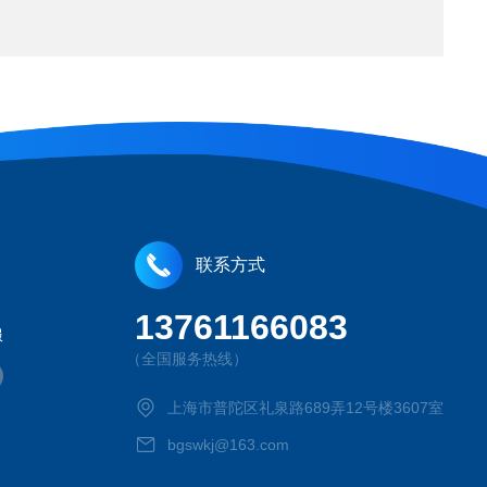
联系方式
13761166083
服
（全国服务热线）
上海市普陀区礼泉路689弄12号楼3607室
bgswkj@163.com