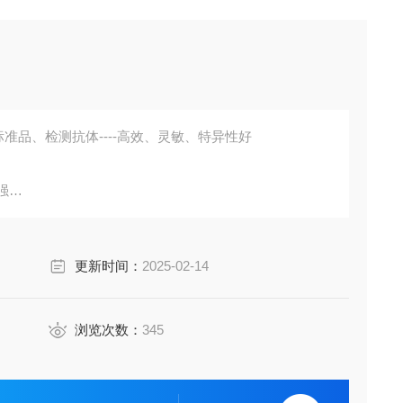
准品、检测抗体----高效、灵敏、特异性好
强
胞培养上清液、尿液、脑脊液等多种样本
鼠、小鼠、兔、猪、犬、牛、绵羊、鸡、虾、鲈鱼等
更新时间：
2025-02-14
成素、动脉粥样硬化因子、趋化因子、生长因子、基质金属
费代测。
浏览次数：
345