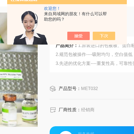
欢迎您！
来自局域网的朋友！有什么可以帮
助您的吗？
小鼠甘油三酯
产品简介：
1.原装进口的包被板、蛋白标
2.规范包被操作----吸附均匀，空白值低
3.先进的优化方案----重复性高，可靠性
4.适用于血浆、血清、组织匀浆液、细
5.可检测动物类型丰富：人、猴、大
产品型号：
MET032
6.检测指标齐全：炎症因子、血管生
蛋白酶、脂肪因子等。
377.购买Bogoo ELISA试剂盒可以免
厂商性质：
经销商