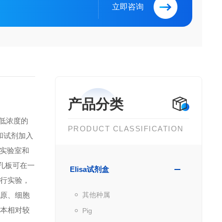
立即咨询
产品分类
到低浓度的
PRODUCT CLASSIFICATION
品和试剂加入
实验室和
微孔板可在一
Elisa试剂盒
进行实验，
抗原、细胞
其他种属
成本相对较
Pig