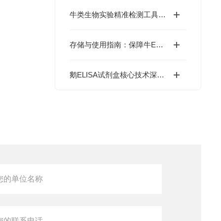
牛类生物实验精准检测工具：牛ELISA试剂盒如何高效完成牛源样本目标蛋白定量分析？
存储与使用指南：保障牛ELISA试剂盒检测性能的关键措施
鹅ELISA试剂盒核心技术深度解析：如何实现鹅源抗体与抗原的高特异性检测及精准定量分析？