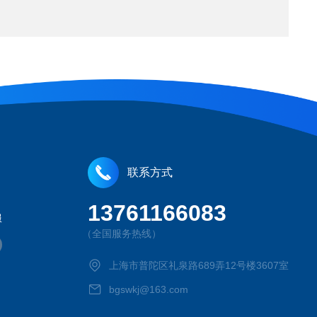
联系方式
13761166083
服
（全国服务热线）
上海市普陀区礼泉路689弄12号楼3607室
bgswkj@163.com