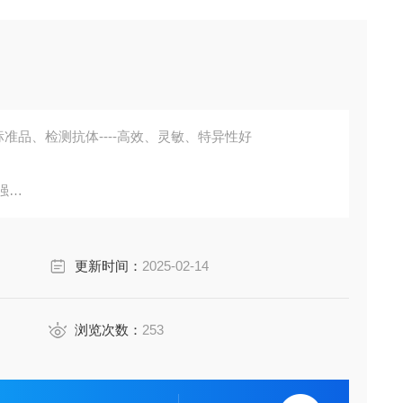
准品、检测抗体----高效、灵敏、特异性好
强
胞培养上清液、尿液、脑脊液等多种样本
鼠、小鼠、兔、猪、犬、牛、绵羊、鸡、虾、鲈鱼等
更新时间：
2025-02-14
成素、动脉粥样硬化因子、趋化因子、生长因子、基质金属
费代测。
浏览次数：
253