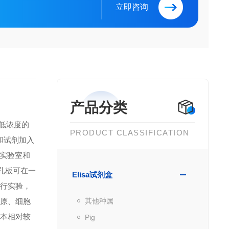
立即咨询
产品分类
到低浓度的
PRODUCT CLASSIFICATION
品和试剂加入
实验室和
微孔板可在一
Elisa试剂盒
进行实验，
抗原、细胞
其他种属
成本相对较
Pig