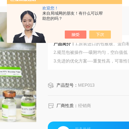
欢迎您！
来自局域网的朋友！有什么可以帮
助您的吗？
小鼠孕酮
产品简介：
1.原装进口的包被板、蛋白标
2.规范包被操作----吸附均匀，空白值低
3.先进的优化方案----重复性高，可靠性
4.适用于血浆、血清、组织匀浆液、细
5.可检测动物类型丰富：人、猴、大
产品型号：
MEP013
6.检测指标齐全：炎症因子、血管生
蛋白酶、脂肪因子等。
304.购买Bogoo ELISA试剂盒可以免
厂商性质：
经销商