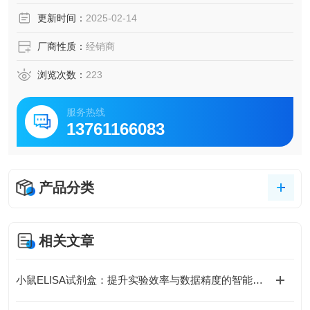
脑脊液等多种样本
更新时间：
2025-02-14
5.可检测动物类型丰富：人、猴、大鼠、小鼠、兔、猪、犬、
牛、绵羊、鸡、虾、鲈鱼等
厂商性质：
经销商
6.检测指标齐全：炎症因子、血管生成素、动脉粥样硬化因
子、趋化因子、生长因子、基质金属蛋白酶、脂肪因子等。
浏览次数：
223
241.购买Bogoo ELISA试剂盒可以免费代测。
服务热线
13761166083
产品分类
相关文章
小鼠ELISA试剂盒：提升实验效率与数据精度的智能方案