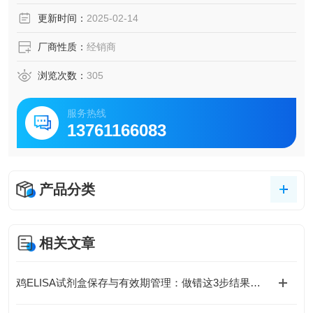
脑脊液等多种样本
更新时间：
2025-02-14
5.可检测动物类型丰富：人、猴、大鼠、小鼠、兔、猪、犬、
牛、绵羊、鸡、虾、鲈鱼等
厂商性质：
经销商
6.检测指标齐全：炎症因子、血管生成素、动脉粥样硬化因
子、趋化因子、生长因子、基质金属蛋白酶、脂肪因子等。
浏览次数：
305
235.购买Bogoo ELISA试剂盒可以免费代测。
服务热线
13761166083
产品分类
相关文章
鸡ELISA试剂盒保存与有效期管理：做错这3步结果全废