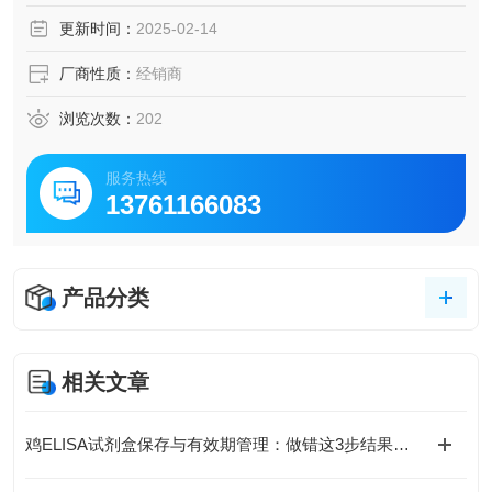
脑脊液等多种样本
更新时间：
2025-02-14
5.可检测动物类型丰富：人、猴、大鼠、小鼠、兔、猪、犬、
牛、绵羊、鸡、虾、鲈鱼等
厂商性质：
经销商
6.检测指标齐全：炎症因子、血管生成素、动脉粥样硬化因
子、趋化因子、生长因子、基质金属蛋白酶、脂肪因子等。
浏览次数：
202
187.购买Bogoo ELISA试剂盒可以免费代测。
服务热线
13761166083
产品分类
相关文章
鸡ELISA试剂盒保存与有效期管理：做错这3步结果全废