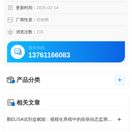
脑脊液等多种样本
更新时间：
2025-02-14
5.可检测动物类型丰富：人、猴、大鼠、小鼠、兔、猪、犬、
牛、绵羊、鸡、虾、鲈鱼等
厂商性质：
经销商
6.检测指标齐全：炎症因子、血管生成素、动脉粥样硬化因
子、趋化因子、生长因子、基质金属蛋白酶、脂肪因子等。
浏览次数：
215
145.购买Bogoo ELISA试剂盒可以免费代测。
服务热线
13761166083
产品分类
相关文章
鹅ELISA试剂盒赋能：规模化养殖中的疫病动态监测体系