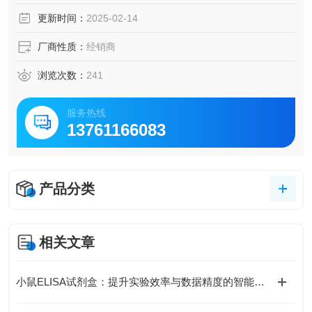
脑脊液等多种样本
更新时间：
2025-02-14
5.可检测动物类型丰富：人、猴、大鼠、小鼠、兔、猪、犬、
牛、绵羊、鸡、虾、鲈鱼等
厂商性质：
经销商
6.检测指标齐全：炎症因子、血管生成素、动脉粥样硬化因
子、趋化因子、生长因子、基质金属蛋白酶、脂肪因子等。
浏览次数：
241
48.购买Bogoo ELISA试剂盒可以免费代测。
服务热线
13761166083
产品分类
相关文章
小鼠ELISA试剂盒：提升实验效率与数据精度的智能方案