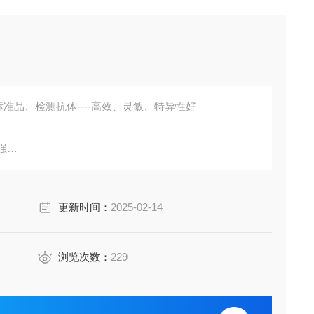
准品、检测抗体----高效、灵敏、特异性好
强
胞培养上清液、尿液、脑脊液等多种样本
鼠、小鼠、兔、猪、犬、牛、绵羊、鸡、虾、鲈鱼等
更新时间：
2025-02-14
成素、动脉粥样硬化因子、趋化因子、生长因子、基质金属
代测。
浏览次数：
229