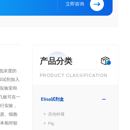
立即咨询
产品分类
到低浓度的
PRODUCT CLASSIFICATION
品和试剂加入
实验室和
微孔板可在一
Elisa试剂盒
进行实验，
抗原、细胞
其他种属
成本相对较
Pig