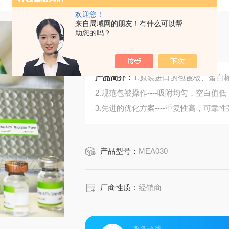
欢迎您！
来自局域网的朋友！有什么可以帮
助您的吗？
小鼠载脂蛋白B
产品简介：
1.原装进口的包被板、蛋白标
2.规范包被操作----吸附均匀，空白值低
3.先进的优化方案----重复性高，可靠性
4.适用于血浆、血清、组织匀浆液、细
5.可检测动物类型丰富：人、猴、大
产品型号：
MEA030
6.检测指标齐全：炎症因子、血管生
蛋白酶、脂肪因子等。
36.购买Bogoo ELISA试剂盒可以免费
厂商性质：
经销商