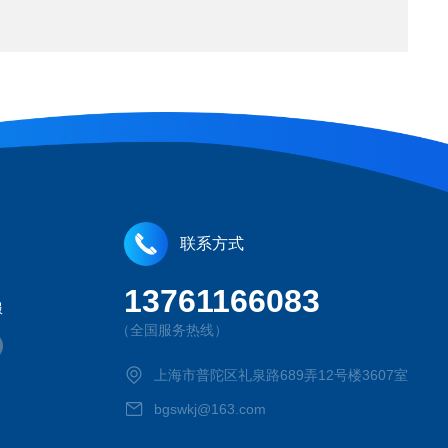
联系方式
13761166083
服
（全国服务热线）
上海市普陀区礼泉路689弄12号楼3607室
bgswkj@163.com