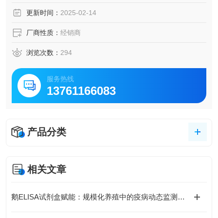
脑脊液等多种样本
更新时间：
2025-02-14
5.可检测动物类型丰富：人、猴、大鼠、小鼠、兔、猪、犬、
牛、绵羊、鸡、虾、鲈鱼等
厂商性质：
经销商
6.检测指标齐全：炎症因子、血管生成素、动脉粥样硬化因
子、趋化因子、生长因子、基质金属蛋白酶、脂肪因子等。
浏览次数：
294
469.购买Bogoo ELISA试剂盒可以免费代测。
服务热线
13761166083
产品分类
相关文章
鹅ELISA试剂盒赋能：规模化养殖中的疫病动态监测体系