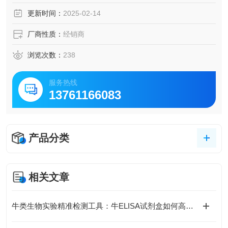
脑脊液等多种样本
更新时间：
2025-02-14
5.可检测动物类型丰富：人、猴、大鼠、小鼠、兔、猪、犬、
牛、绵羊、鸡、虾、鲈鱼等
厂商性质：
经销商
6.检测指标齐全：炎症因子、血管生成素、动脉粥样硬化因
子、趋化因子、生长因子、基质金属蛋白酶、脂肪因子等。
浏览次数：
238
468.购买Bogoo ELISA试剂盒可以免费代测。
服务热线
13761166083
产品分类
相关文章
牛类生物实验精准检测工具：牛ELISA试剂盒如何高效完成牛源样本目标蛋白定量分析？