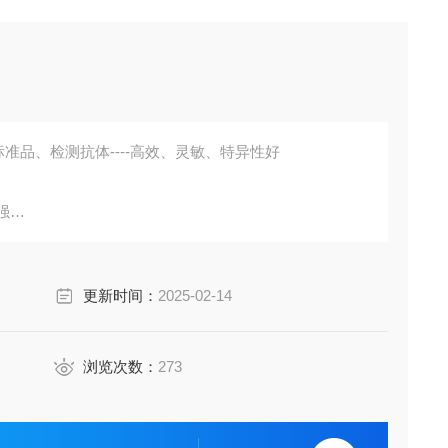
准品、检测抗体----高效、灵敏、特异性好
强
胞培养上清液、尿液、脑脊液等多种样本
鼠、小鼠、兔、猪、犬、牛、绵羊、鸡、虾、鲈鱼等
更新时间：
2025-02-14
成素、动脉粥样硬化因子、趋化因子、生长因子、基质金属
费代测。
浏览次数：
273