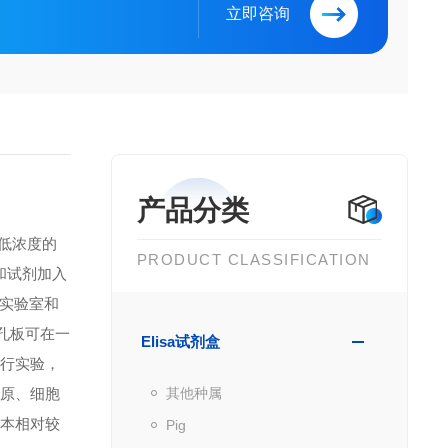
立即咨询
产品分类
到低浓度的
PRODUCT CLASSIFICATION
品和试剂加入
实验室和
微孔板可在一
Elisa试剂盒
进行实验，
抗原、细胞
其他种属
成本相对较
Pig