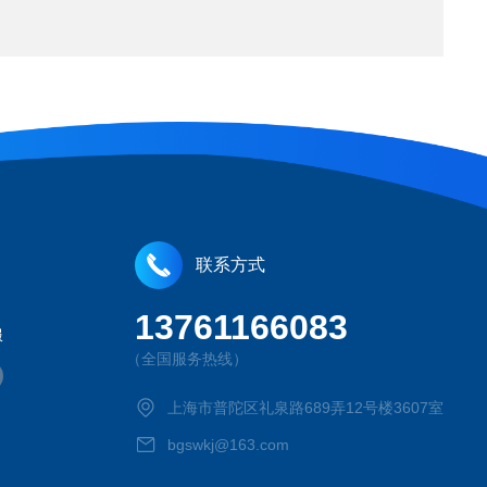
联系方式
13761166083
服
（全国服务热线）
上海市普陀区礼泉路689弄12号楼3607室
bgswkj@163.com