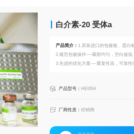
白介素-20 受体a
产品简介：
1.原装进口的包被板、蛋白标
2.规范包被操作----吸附均匀，空白值低
3.先进的优化方案----重复性高，可靠性
4.适用于血浆、血清、组织匀浆液、细
5.可检测动物类型丰富：人、猴、大
产品型号：
HEI054
6.检测指标齐全：炎症因子、血管生
蛋白酶、脂肪因子等。
440.购买Bogoo ELISA试剂盒可以免
厂商性质：
经销商