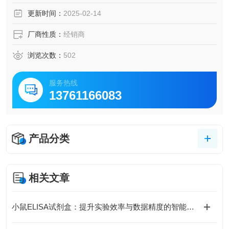
脑脊液等多种样本
更新时间：
2025-02-14
5.可检测动物类型丰富：人、猴、大鼠、小鼠、兔、猪、犬、
牛、绵羊、鸡、虾、鲈鱼等
厂商性质：
经销商
6.检测指标齐全：炎症因子、血管生成素、动脉粥样硬化因
子、趋化因子、生长因子、基质金属蛋白酶、脂肪因子等。
浏览次数：
502
83.购买Bogoo ELISA试剂盒可以免费代测。
服务热线
13761166083
产品分类
相关文章
小鼠ELISA试剂盒：提升实验效率与数据精度的智能方案