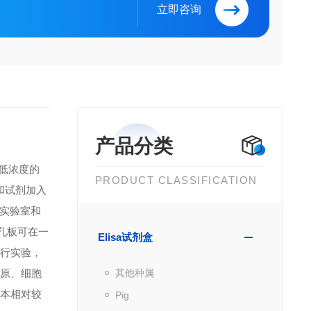
立即咨询
产品分类
到低浓度的
PRODUCT CLASSIFICATION
品和试剂加入
实验室和
微孔板可在一
Elisa试剂盒
进行实验，
抗原、细胞
其他种属
成本相对较
Pig