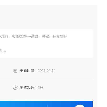
准品、检测抗体----高效、灵敏、特异性好
强
胞培养上清液、尿液、脑脊液等多种样本
鼠、小鼠、兔、猪、犬、牛、绵羊、鸡、虾、鲈鱼等
更新时间：
2025-02-14
成素、动脉粥样硬化因子、趋化因子、生长因子、基质金属
代测。
浏览次数：
298