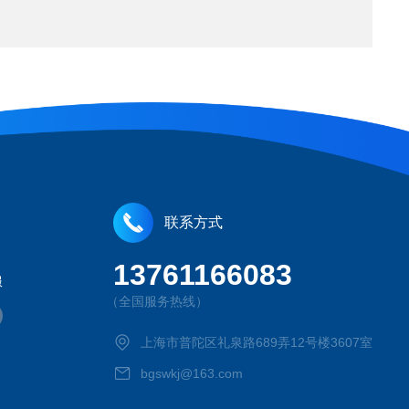
联系方式
13761166083
服
（全国服务热线）
上海市普陀区礼泉路689弄12号楼3607室
bgswkj@163.com