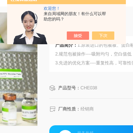
欢迎您！
来自局域网的朋友！有什么可以帮
助您的吗？
鸡蛋白激酶C
产品简介：
1.原装进口的包被板、蛋白标
2.规范包被操作----吸附均匀，空白值低
3.先进的优化方案----重复性高，可靠性
4.适用于血浆、血清、组织匀浆液、细
5.可检测动物类型丰富：人、猴、大
产品型号：
CHE038
6.检测指标齐全：炎症因子、血管生
蛋白酶、脂肪因子等。
44.购买Bogoo ELISA试剂盒可以免费
厂商性质：
经销商