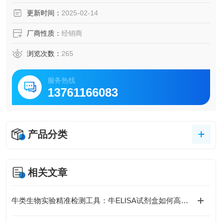
脑脊液等多种样本
更新时间：
2025-02-14
5.可检测动物类型丰富：人、猴、大鼠、小鼠、兔、猪、犬、
牛、绵羊、鸡、虾、鲈鱼等
厂商性质：
经销商
6.检测指标齐全：炎症因子、血管生成素、动脉粥样硬化因
子、趋化因子、生长因子、基质金属蛋白酶、脂肪因子等。
浏览次数：
265
42.购买Bogoo ELISA试剂盒可以免费代测。
服务热线
13761166083
产品分类
相关文章
牛类生物实验精准检测工具：牛ELISA试剂盒如何高效完成牛源样本目标蛋白定量分析？