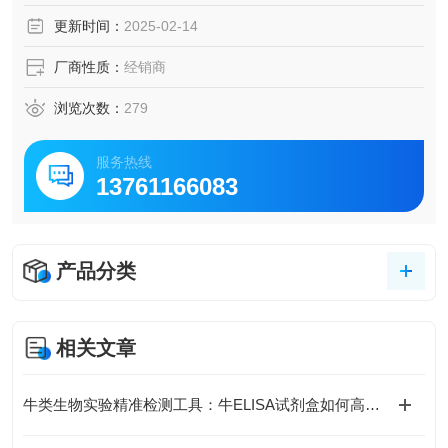
脑脊液等多种样本
更新时间：
2025-02-14
5.可检测动物类型丰富：人、猴、大鼠、小鼠、兔、猪、犬、
牛、绵羊、鸡、虾、鲈鱼等
厂商性质：
经销商
6.检测指标齐全：炎症因子、血管生成素、动脉粥样硬化因
子、趋化因子、生长因子、基质金属蛋白酶、脂肪因子等。
浏览次数：
279
31.购买Bogoo ELISA试剂盒可以免费代测。
服务热线
13761166083
产品分类
相关文章
牛类生物实验精准检测工具：牛ELISA试剂盒如何高效完成牛源样本目标蛋白定量分析？