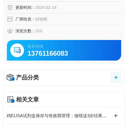
脑脊液等多种样本
更新时间：
2025-02-14
5.可检测动物类型丰富：人、猴、大鼠、小鼠、兔、猪、犬、
牛、绵羊、鸡、虾、鲈鱼等
厂商性质：
经销商
6.检测指标齐全：炎症因子、血管生成素、动脉粥样硬化因
子、趋化因子、生长因子、基质金属蛋白酶、脂肪因子等。
浏览次数：
310
56.购买Bogoo ELISA试剂盒可以免费代测。
服务热线
13761166083
产品分类
相关文章
鸡ELISA试剂盒保存与有效期管理：做错这3步结果全废