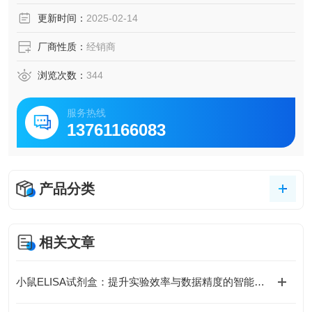
脑脊液等多种样本
更新时间：
2025-02-14
5.可检测动物类型丰富：人、猴、大鼠、小鼠、兔、猪、犬、
牛、绵羊、鸡、虾、鲈鱼等
厂商性质：
经销商
6.检测指标齐全：炎症因子、血管生成素、动脉粥样硬化因
子、趋化因子、生长因子、基质金属蛋白酶、脂肪因子等。
浏览次数：
344
19.购买Bogoo ELISA试剂盒可以免费代测。
服务热线
13761166083
产品分类
相关文章
小鼠ELISA试剂盒：提升实验效率与数据精度的智能方案