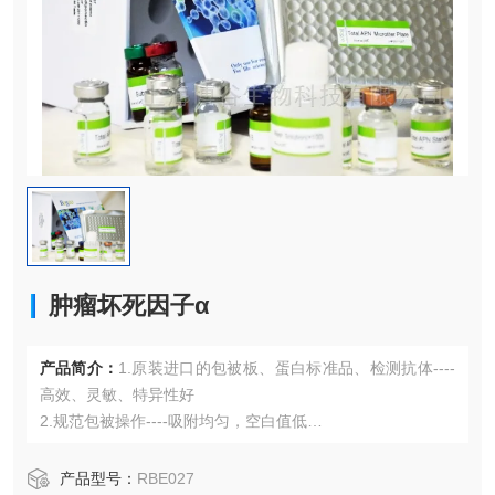
肿瘤坏死因子α
产品简介：
1.原装进口的包被板、蛋白标准品、检测抗体----
高效、灵敏、特异性好
2.规范包被操作----吸附均匀，空白值低
3.先进的优化方案----重复性高，可靠性强
4.适用于血浆、血清、组织匀浆液、细胞培养上清液、尿液、
产品型号：
RBE027