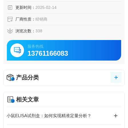
脑脊液等多种样本
更新时间：
2025-02-14
5.可检测动物类型丰富：人、猴、大鼠、小鼠、兔、猪、犬、
牛、绵羊、鸡、虾、鲈鱼等
厂商性质：
经销商
6.检测指标齐全：炎症因子、血管生成素、动脉粥样硬化因
子、趋化因子、生长因子、基质金属蛋白酶、脂肪因子等。
浏览次数：
338
33.购买Bogoo ELISA试剂盒可以免费代测。
服务热线
13761166083
产品分类
相关文章
小鼠ELISA试剂盒：如何实现精准定量分析？