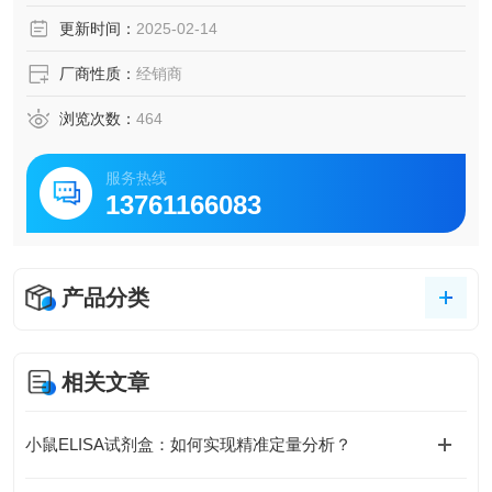
脑脊液等多种样本
更新时间：
2025-02-14
5.可检测动物类型丰富：人、猴、大鼠、小鼠、兔、猪、犬、
牛、绵羊、鸡、虾、鲈鱼等
厂商性质：
经销商
6.检测指标齐全：炎症因子、血管生成素、动脉粥样硬化因
子、趋化因子、生长因子、基质金属蛋白酶、脂肪因子等。
浏览次数：
464
23.购买Bogoo ELISA试剂盒可以免费代测。
服务热线
13761166083
产品分类
相关文章
小鼠ELISA试剂盒：如何实现精准定量分析？