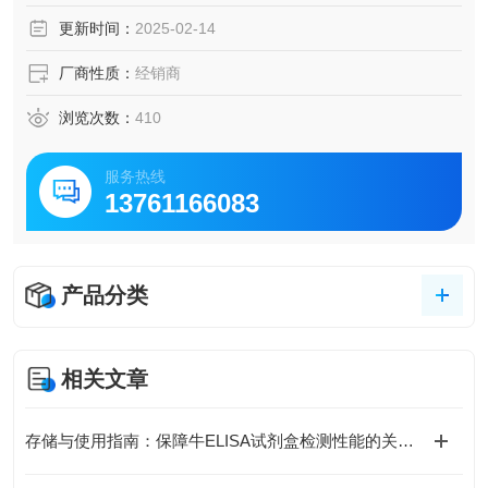
脑脊液等多种样本
更新时间：
2025-02-14
5.可检测动物类型丰富：人、猴、大鼠、小鼠、兔、猪、犬、
牛、绵羊、鸡、虾、鲈鱼等
厂商性质：
经销商
6.检测指标齐全：炎症因子、血管生成素、动脉粥样硬化因
子、趋化因子、生长因子、基质金属蛋白酶、脂肪因子等。
浏览次数：
410
456.购买Bogoo ELISA试剂盒可以免费代测。
服务热线
13761166083
产品分类
相关文章
存储与使用指南：保障牛ELISA试剂盒检测性能的关键措施