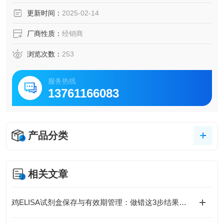
脑脊液等多种样本
更新时间：
2025-02-14
5.可检测动物类型丰富：人、猴、大鼠、小鼠、兔、猪、犬、
牛、绵羊、鸡、虾、鲈鱼等
厂商性质：
经销商
6.检测指标齐全：炎症因子、血管生成素、动脉粥样硬化因
子、趋化因子、生长因子、基质金属蛋白酶、脂肪因子等。
浏览次数：
253
422.购买Bogoo ELISA试剂盒可以免费代测。
服务热线
13761166083
产品分类
相关文章
鸡ELISA试剂盒保存与有效期管理：做错这3步结果全废