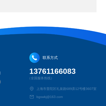
联系方式
13761166083
服
（全国服务热线）
上海市普陀区礼泉路689弄12号楼3607室
bgswkj@163.com