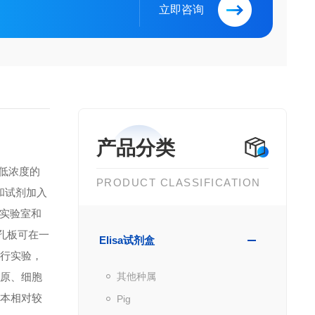
立即咨询
产品分类
到低浓度的
PRODUCT CLASSIFICATION
品和试剂加入
实验室和
微孔板可在一
Elisa试剂盒
进行实验，
抗原、细胞
其他种属
成本相对较
Pig