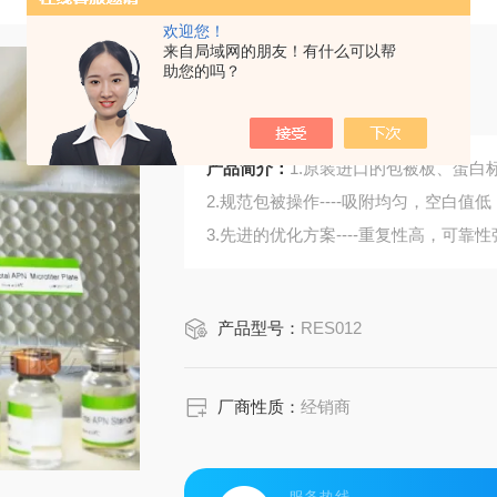
欢迎您！
来自局域网的朋友！有什么可以帮
助您的吗？
大鼠P物质
产品简介：
1.原装进口的包被板、蛋白标
2.规范包被操作----吸附均匀，空白值低
3.先进的优化方案----重复性高，可靠性
4.适用于血浆、血清、组织匀浆液、细
5.可检测动物类型丰富：人、猴、大
产品型号：
RES012
6.检测指标齐全：炎症因子、血管生
蛋白酶、脂肪因子等。
395.购买Bogoo ELISA试剂盒可以免
厂商性质：
经销商