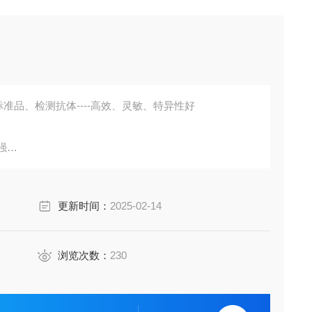
准品、检测抗体----高效、灵敏、特异性好
强
胞培养上清液、尿液、脑脊液等多种样本
鼠、小鼠、兔、猪、犬、牛、绵羊、鸡、虾、鲈鱼等
更新时间：
2025-02-14
成素、动脉粥样硬化因子、趋化因子、生长因子、基质金属
费代测。
浏览次数：
230