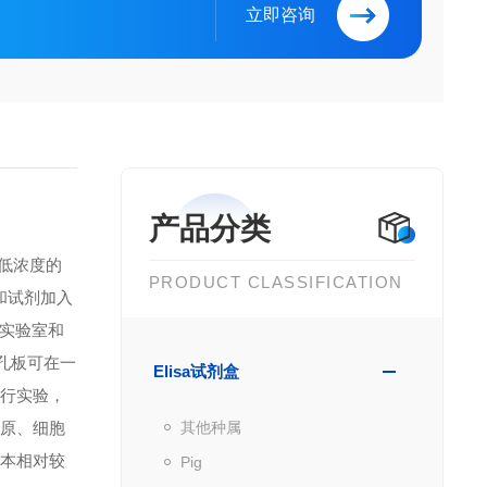
立即咨询
产品分类
到低浓度的
PRODUCT CLASSIFICATION
品和试剂加入
实验室和
微孔板可在一
Elisa试剂盒
进行实验，
抗原、细胞
其他种属
成本相对较
Pig