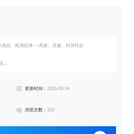
准品、检测抗体----高效、灵敏、特异性好
强
胞培养上清液、尿液、脑脊液等多种样本
鼠、小鼠、兔、猪、犬、牛、绵羊、鸡、虾、鲈鱼等
更新时间：
2025-02-14
成素、动脉粥样硬化因子、趋化因子、生长因子、基质金属
费代测。
浏览次数：
222