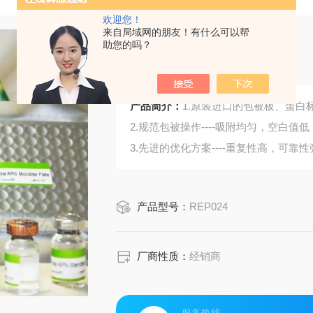
欢迎您！
来自局域网的朋友！有什么可以帮
助您的吗？
大鼠前白蛋白
产品简介：
1.原装进口的包被板、蛋白标
2.规范包被操作----吸附均匀，空白值低
3.先进的优化方案----重复性高，可靠性
4.适用于血浆、血清、组织匀浆液、细
5.可检测动物类型丰富：人、猴、大
产品型号：
REP024
6.检测指标齐全：炎症因子、血管生
蛋白酶、脂肪因子等。
368.购买Bogoo ELISA试剂盒可以免
厂商性质：
经销商