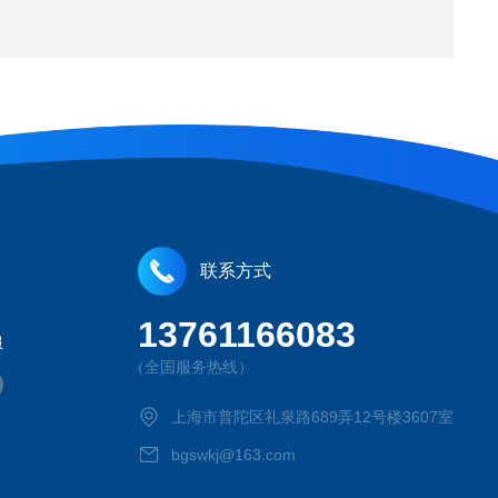
联系方式
13761166083
服
（全国服务热线）
上海市普陀区礼泉路689弄12号楼3607室
bgswkj@163.com