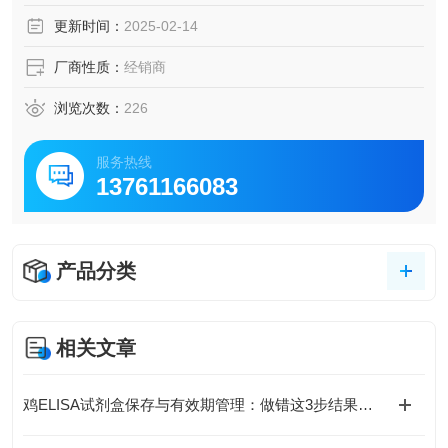
脑脊液等多种样本
更新时间：
2025-02-14
5.可检测动物类型丰富：人、猴、大鼠、小鼠、兔、猪、犬、
牛、绵羊、鸡、虾、鲈鱼等
厂商性质：
经销商
6.检测指标齐全：炎症因子、血管生成素、动脉粥样硬化因
子、趋化因子、生长因子、基质金属蛋白酶、脂肪因子等。
浏览次数：
226
365.购买Bogoo ELISA试剂盒可以免费代测。
服务热线
13761166083
产品分类
相关文章
鸡ELISA试剂盒保存与有效期管理：做错这3步结果全废