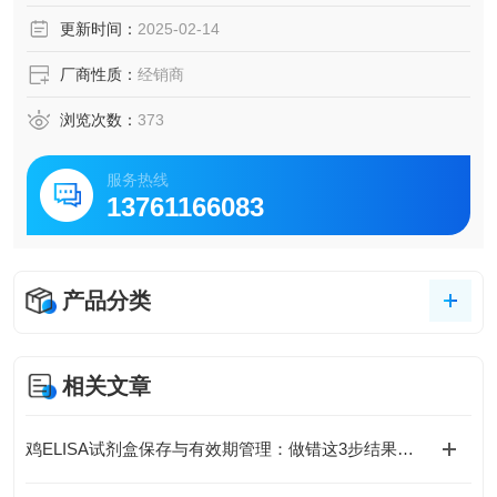
脑脊液等多种样本
更新时间：
2025-02-14
5.可检测动物类型丰富：人、猴、大鼠、小鼠、兔、猪、犬、
牛、绵羊、鸡、虾、鲈鱼等
厂商性质：
经销商
6.检测指标齐全：炎症因子、血管生成素、动脉粥样硬化因
子、趋化因子、生长因子、基质金属蛋白酶、脂肪因子等。
浏览次数：
373
332.购买Bogoo ELISA试剂盒可以免费代测。
服务热线
13761166083
产品分类
相关文章
鸡ELISA试剂盒保存与有效期管理：做错这3步结果全废