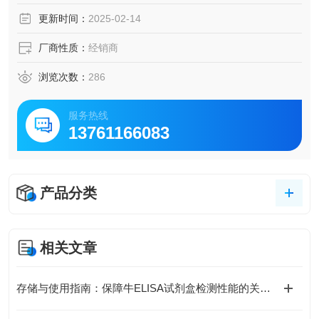
脑脊液等多种样本
更新时间：
2025-02-14
5.可检测动物类型丰富：人、猴、大鼠、小鼠、兔、猪、犬、
牛、绵羊、鸡、虾、鲈鱼等
厂商性质：
经销商
6.检测指标齐全：炎症因子、血管生成素、动脉粥样硬化因
子、趋化因子、生长因子、基质金属蛋白酶、脂肪因子等。
浏览次数：
286
315.购买Bogoo ELISA试剂盒可以免费代测。
服务热线
13761166083
产品分类
相关文章
存储与使用指南：保障牛ELISA试剂盒检测性能的关键措施