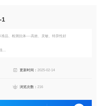
1
准品、检测抗体----高效、灵敏、特异性好
强
胞培养上清液、尿液、脑脊液等多种样本
鼠、小鼠、兔、猪、犬、牛、绵羊、鸡、虾、鲈鱼等
更新时间：
2025-02-14
成素、动脉粥样硬化因子、趋化因子、生长因子、基质金属
费代测。
浏览次数：
216