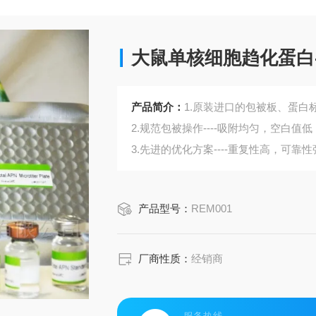
大鼠单核细胞趋化蛋白-
产品简介：
1.原装进口的包被板、蛋白标
2.规范包被操作----吸附均匀，空白值低
3.先进的优化方案----重复性高，可靠性
4.适用于血浆、血清、组织匀浆液、细
5.可检测动物类型丰富：人、猴、大
产品型号：
REM001
6.检测指标齐全：炎症因子、血管生
蛋白酶、脂肪因子等。
296.购买Bogoo ELISA试剂盒可以免
厂商性质：
经销商