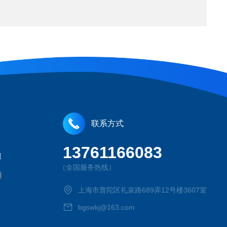
联系方式
13761166083
服
（全国服务热线）
上海市普陀区礼泉路689弄12号楼3607室
bgswkj@163.com