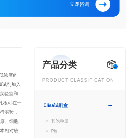
立即咨询
产品分类
到低浓度的
PRODUCT CLASSIFICATION
品和试剂加入
实验室和
微孔板可在一
Elisa试剂盒
进行实验，
抗原、细胞
其他种属
成本相对较
Pig