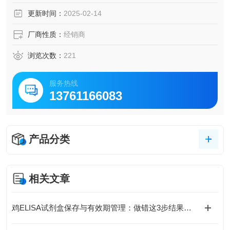
脑脊液等多种样本
更新时间：
2025-02-14
5.可检测动物类型丰富：人、猴、大鼠、小鼠、兔、猪、犬、
牛、绵羊、鸡、虾、鲈鱼等
厂商性质：
经销商
6.检测指标齐全：炎症因子、血管生成素、动脉粥样硬化因
子、趋化因子、生长因子、基质金属蛋白酶、脂肪因子等。
浏览次数：
221
279.购买Bogoo ELISA试剂盒可以免费代测。
服务热线
13761166083
产品分类
相关文章
鸡ELISA试剂盒保存与有效期管理：做错这3步结果全废