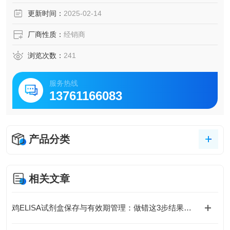
脑脊液等多种样本
更新时间：
2025-02-14
5.可检测动物类型丰富：人、猴、大鼠、小鼠、兔、猪、犬、
牛、绵羊、鸡、虾、鲈鱼等
厂商性质：
经销商
6.检测指标齐全：炎症因子、血管生成素、动脉粥样硬化因
子、趋化因子、生长因子、基质金属蛋白酶、脂肪因子等。
浏览次数：
241
188.购买Bogoo ELISA试剂盒可以免费代测。
服务热线
13761166083
产品分类
相关文章
鸡ELISA试剂盒保存与有效期管理：做错这3步结果全废