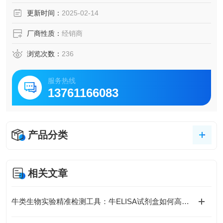
脑脊液等多种样本
更新时间：
2025-02-14
5.可检测动物类型丰富：人、猴、大鼠、小鼠、兔、猪、犬、
牛、绵羊、鸡、虾、鲈鱼等
厂商性质：
经销商
6.检测指标齐全：炎症因子、血管生成素、动脉粥样硬化因
子、趋化因子、生长因子、基质金属蛋白酶、脂肪因子等。
浏览次数：
236
121.购买Bogoo ELISA试剂盒可以免费代测。
服务热线
13761166083
产品分类
相关文章
牛类生物实验精准检测工具：牛ELISA试剂盒如何高效完成牛源样本目标蛋白定量分析？