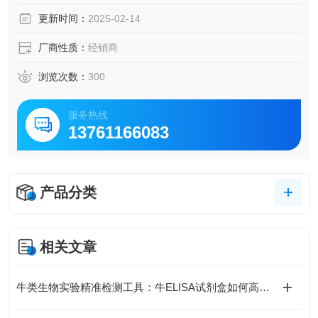
脑脊液等多种样本
更新时间：
2025-02-14
5.可检测动物类型丰富：人、猴、大鼠、小鼠、兔、猪、犬、
牛、绵羊、鸡、虾、鲈鱼等
厂商性质：
经销商
6.检测指标齐全：炎症因子、血管生成素、动脉粥样硬化因
子、趋化因子、生长因子、基质金属蛋白酶、脂肪因子等。
浏览次数：
300
20.购买Bogoo ELISA试剂盒可以免费代测。
服务热线
13761166083
产品分类
相关文章
牛类生物实验精准检测工具：牛ELISA试剂盒如何高效完成牛源样本目标蛋白定量分析？