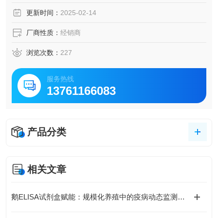
脑脊液等多种样本
更新时间：
2025-02-14
5.可检测动物类型丰富：人、猴、大鼠、小鼠、兔、猪、犬、
牛、绵羊、鸡、虾、鲈鱼等
厂商性质：
经销商
6.检测指标齐全：炎症因子、血管生成素、动脉粥样硬化因
子、趋化因子、生长因子、基质金属蛋白酶、脂肪因子等。
浏览次数：
227
728.购买Bogoo ELISA试剂盒可以免费代测。
服务热线
13761166083
产品分类
相关文章
鹅ELISA试剂盒赋能：规模化养殖中的疫病动态监测体系