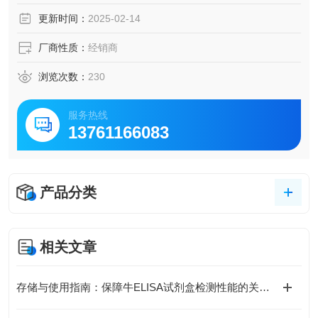
脑脊液等多种样本
更新时间：
2025-02-14
5.可检测动物类型丰富：人、猴、大鼠、小鼠、兔、猪、犬、
牛、绵羊、鸡、虾、鲈鱼等
厂商性质：
经销商
6.检测指标齐全：炎症因子、血管生成素、动脉粥样硬化因
子、趋化因子、生长因子、基质金属蛋白酶、脂肪因子等。
浏览次数：
230
627.购买Bogoo ELISA试剂盒可以免费代测。
服务热线
13761166083
产品分类
相关文章
存储与使用指南：保障牛ELISA试剂盒检测性能的关键措施