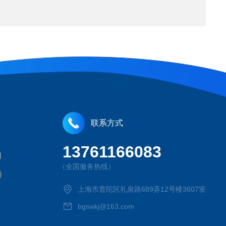
联系方式
13761166083
服
（全国服务热线）
上海市普陀区礼泉路689弄12号楼3607室
bgswkj@163.com