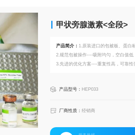
甲状旁腺激素<全段>
产品简介：
1.原装进口的包被板、蛋白标
2.规范包被操作----吸附均匀，空白值低
3.先进的优化方案----重复性高，可靠性
4.适用于血浆、血清、组织匀浆液、细
5.可检测动物类型丰富：人、猴、大
产品型号：
HEP033
6.检测指标齐全：炎症因子、血管生
蛋白酶、脂肪因子等。
610.购买Bogoo ELISA试剂盒可以免
厂商性质：
经销商