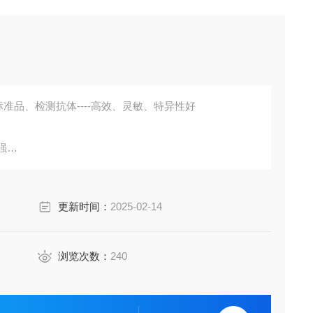
准品、检测抗体----高效、灵敏、特异性好
强
胞培养上清液、尿液、脑脊液等多种样本
鼠、小鼠、兔、猪、犬、牛、绵羊、鸡、虾、鲈鱼等
更新时间：
2025-02-14
成素、动脉粥样硬化因子、趋化因子、生长因子、基质金属
费代测。
浏览次数：
240