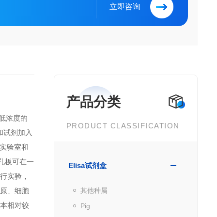
立即咨询
产品分类
到低浓度的
PRODUCT CLASSIFICATION
品和试剂加入
实验室和
微孔板可在一
Elisa试剂盒
进行实验，
抗原、细胞
其他种属
成本相对较
Pig