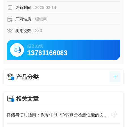
脑脊液等多种样本
更新时间：
2025-02-14
5.可检测动物类型丰富：人、猴、大鼠、小鼠、兔、猪、犬、
牛、绵羊、鸡、虾、鲈鱼等
厂商性质：
经销商
6.检测指标齐全：炎症因子、血管生成素、动脉粥样硬化因
子、趋化因子、生长因子、基质金属蛋白酶、脂肪因子等。
浏览次数：
233
588.购买Bogoo ELISA试剂盒可以免费代测。
服务热线
13761166083
产品分类
相关文章
存储与使用指南：保障牛ELISA试剂盒检测性能的关键措施