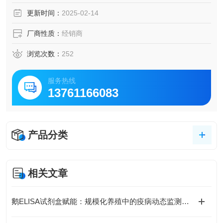
脑脊液等多种样本
更新时间：
2025-02-14
5.可检测动物类型丰富：人、猴、大鼠、小鼠、兔、猪、犬、
牛、绵羊、鸡、虾、鲈鱼等
厂商性质：
经销商
6.检测指标齐全：炎症因子、血管生成素、动脉粥样硬化因
子、趋化因子、生长因子、基质金属蛋白酶、脂肪因子等。
浏览次数：
252
578.购买Bogoo ELISA试剂盒可以免费代测。
服务热线
13761166083
产品分类
相关文章
鹅ELISA试剂盒赋能：规模化养殖中的疫病动态监测体系