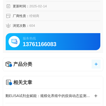
脑脊液等多种样本
更新时间：
2025-02-14
5.可检测动物类型丰富：人、猴、大鼠、小鼠、兔、猪、犬、
牛、绵羊、鸡、虾、鲈鱼等
厂商性质：
经销商
6.检测指标齐全：炎症因子、血管生成素、动脉粥样硬化因
子、趋化因子、生长因子、基质金属蛋白酶、脂肪因子等。
浏览次数：
604
568.购买Bogoo ELISA试剂盒可以免费代测。
服务热线
13761166083
产品分类
相关文章
鹅ELISA试剂盒赋能：规模化养殖中的疫病动态监测体系