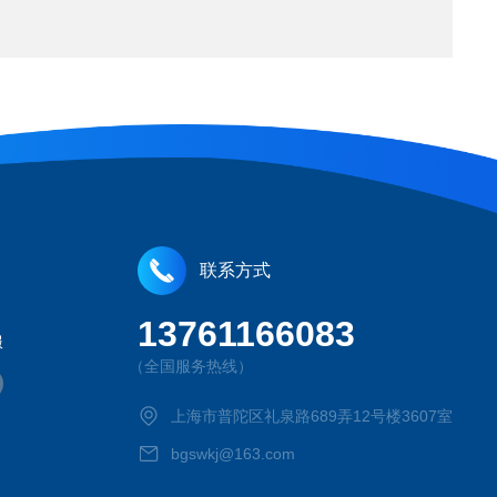
联系方式
13761166083
服
（全国服务热线）
上海市普陀区礼泉路689弄12号楼3607室
bgswkj@163.com