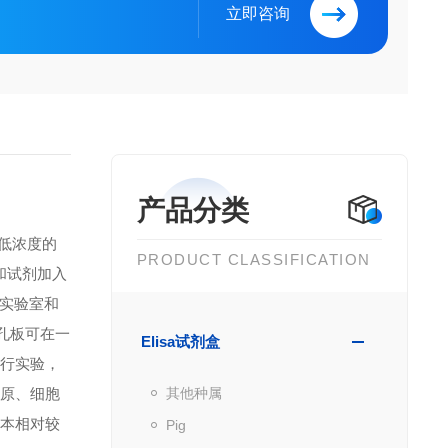
立即咨询
产品分类
到低浓度的
PRODUCT CLASSIFICATION
品和试剂加入
实验室和
微孔板可在一
Elisa试剂盒
进行实验，
抗原、细胞
其他种属
成本相对较
Pig