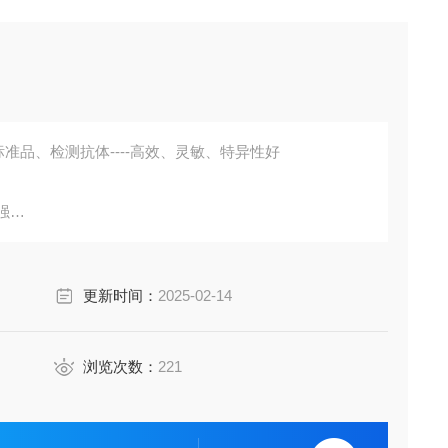
准品、检测抗体----高效、灵敏、特异性好
强
胞培养上清液、尿液、脑脊液等多种样本
鼠、小鼠、兔、猪、犬、牛、绵羊、鸡、虾、鲈鱼等
更新时间：
2025-02-14
成素、动脉粥样硬化因子、趋化因子、生长因子、基质金属
费代测。
浏览次数：
221