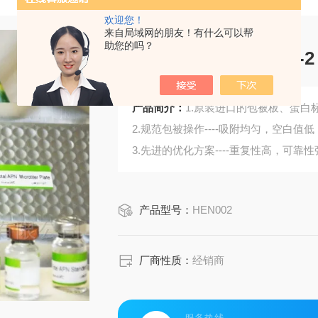
欢迎您！
来自局域网的朋友！有什么可以帮
助您的吗？
嗜中性及细胞活化肽-2
产品简介：
1.原装进口的包被板、蛋白标
2.规范包被操作----吸附均匀，空白值低
3.先进的优化方案----重复性高，可靠性
4.适用于血浆、血清、组织匀浆液、细
5.可检测动物类型丰富：人、猴、大
产品型号：
HEN002
6.检测指标齐全：炎症因子、血管生
蛋白酶、脂肪因子等。
542.购买Bogoo ELISA试剂盒可以免
厂商性质：
经销商