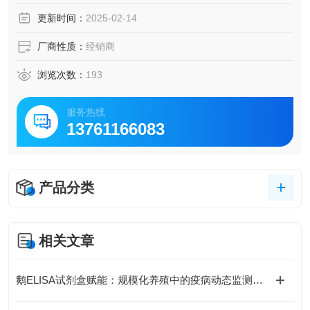
脑脊液等多种样本
更新时间：
2025-02-14
5.可检测动物类型丰富：人、猴、大鼠、小鼠、兔、猪、犬、
牛、绵羊、鸡、虾、鲈鱼等
厂商性质：
经销商
6.检测指标齐全：炎症因子、血管生成素、动脉粥样硬化因
子、趋化因子、生长因子、基质金属蛋白酶、脂肪因子等。
浏览次数：
193
519.购买Bogoo ELISA试剂盒可以免费代测。
服务热线
13761166083
产品分类
相关文章
鹅ELISA试剂盒赋能：规模化养殖中的疫病动态监测体系