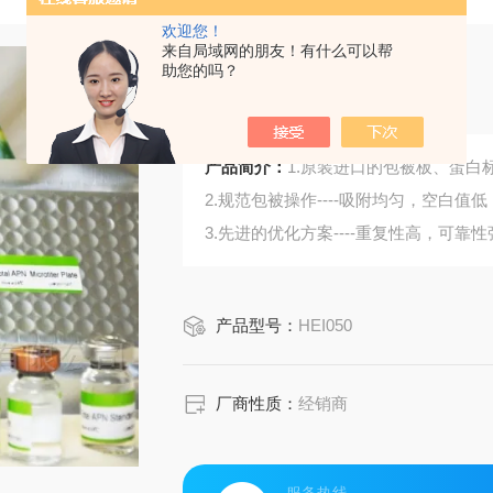
欢迎您！
来自局域网的朋友！有什么可以帮
助您的吗？
白介素-18结合蛋白
产品简介：
1.原装进口的包被板、蛋白标
2.规范包被操作----吸附均匀，空白值低
3.先进的优化方案----重复性高，可靠性
4.适用于血浆、血清、组织匀浆液、细
5.可检测动物类型丰富：人、猴、大
产品型号：
HEI050
6.检测指标齐全：炎症因子、血管生
蛋白酶、脂肪因子等。
436.购买Bogoo ELISA试剂盒可以免
厂商性质：
经销商