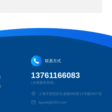
联系方式
13761166083
服
（全国服务热线）
上海市普陀区礼泉路689弄12号楼3607室
bgswkj@163.com