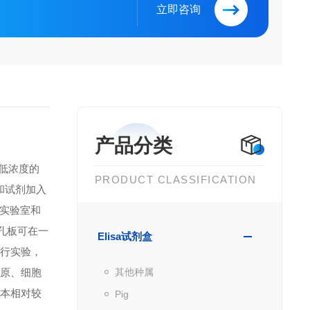
立即咨询
产品分类
到低浓度的
PRODUCT CLASSIFICATION
品和试剂加入
实验室和
微孔板可在一
Elisa试剂盒
进行实验，
抗原、细胞
其他种属
成本相对较
Pig