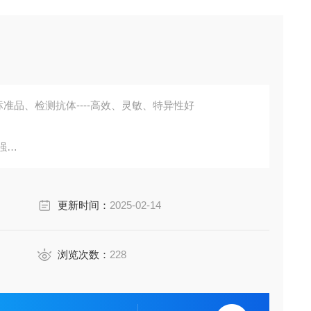
准品、检测抗体----高效、灵敏、特异性好
强
胞培养上清液、尿液、脑脊液等多种样本
鼠、小鼠、兔、猪、犬、牛、绵羊、鸡、虾、鲈鱼等
更新时间：
2025-02-14
成素、动脉粥样硬化因子、趋化因子、生长因子、基质金属
费代测。
浏览次数：
228