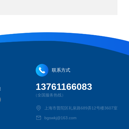
联系方式
13761166083
服
（全国服务热线）
上海市普陀区礼泉路689弄12号楼3607室
bgswkj@163.com