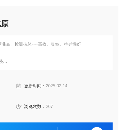
抗原
准品、检测抗体----高效、灵敏、特异性好
强
胞培养上清液、尿液、脑脊液等多种样本
鼠、小鼠、兔、猪、犬、牛、绵羊、鸡、虾、鲈鱼等
更新时间：
2025-02-14
成素、动脉粥样硬化因子、趋化因子、生长因子、基质金属
费代测。
浏览次数：
267