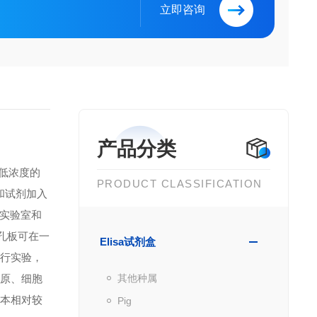
立即咨询
产品分类
到低浓度的
PRODUCT CLASSIFICATION
品和试剂加入
实验室和
微孔板可在一
Elisa试剂盒
进行实验，
抗原、细胞
其他种属
成本相对较
Pig