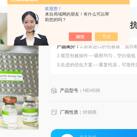
欢迎您！
来自局域网的朋友！有什么可以帮
助您的吗？
乙型肝炎病毒S2前体
产品简介：
1.原装进口的包被板、蛋白标
2.规范包被操作----吸附均匀，空白值低
3.先进的优化方案----重复性高，可靠性
4.适用于血浆、血清、组织匀浆液、细
5.可检测动物类型丰富：人、猴、大
产品型号：
HEH036
6.检测指标齐全：炎症因子、血管生
蛋白酶、脂肪因子等。
371.购买Bogoo ELISA试剂盒可以免
厂商性质：
经销商