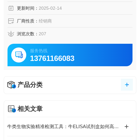
脑脊液等多种样本
更新时间：
2025-02-14
5.可检测动物类型丰富：人、猴、大鼠、小鼠、兔、猪、犬、
牛、绵羊、鸡、虾、鲈鱼等
厂商性质：
经销商
6.检测指标齐全：炎症因子、血管生成素、动脉粥样硬化因
子、趋化因子、生长因子、基质金属蛋白酶、脂肪因子等。
浏览次数：
207
359.购买Bogoo ELISA试剂盒可以免费代测。
服务热线
13761166083
产品分类
相关文章
牛类生物实验精准检测工具：牛ELISA试剂盒如何高效完成牛源样本目标蛋白定量分析？