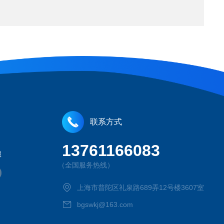
联系方式
13761166083
服
（全国服务热线）
上海市普陀区礼泉路689弄12号楼3607室
bgswkj@163.com