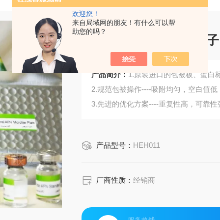
欢迎您！
来自局域网的朋友！有什么可以帮
助您的吗？
肝素结合表皮生长因子
产品简介：
1.原装进口的包被板、蛋白标
2.规范包被操作----吸附均匀，空白值低
3.先进的优化方案----重复性高，可靠性
4.适用于血浆、血清、组织匀浆液、细
5.可检测动物类型丰富：人、猴、大
产品型号：
HEH011
6.检测指标齐全：炎症因子、血管生
蛋白酶、脂肪因子等。
346.购买Bogoo ELISA试剂盒可以免
厂商性质：
经销商