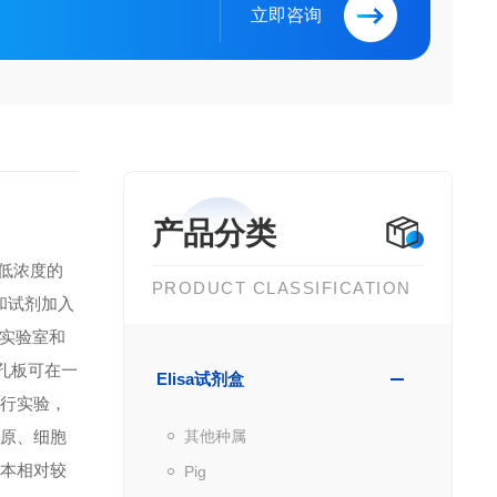
立即咨询
产品分类
到低浓度的
PRODUCT CLASSIFICATION
品和试剂加入
实验室和
微孔板可在一
Elisa试剂盒
进行实验，
抗原、细胞
其他种属
成本相对较
Pig