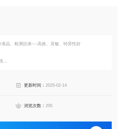
准品、检测抗体----高效、灵敏、特异性好
强
胞培养上清液、尿液、脑脊液等多种样本
鼠、小鼠、兔、猪、犬、牛、绵羊、鸡、虾、鲈鱼等
更新时间：
2025-02-14
成素、动脉粥样硬化因子、趋化因子、生长因子、基质金属
费代测。
浏览次数：
205