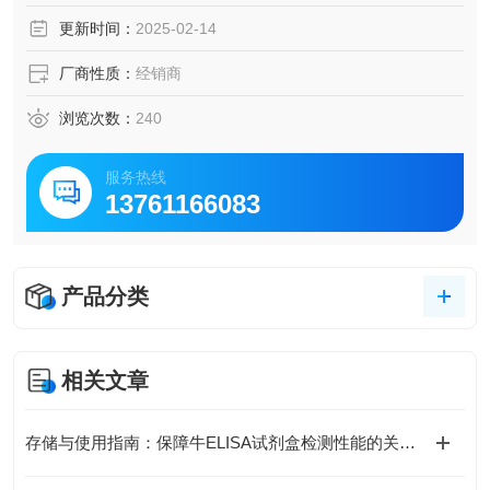
脑脊液等多种样本
更新时间：
2025-02-14
5.可检测动物类型丰富：人、猴、大鼠、小鼠、兔、猪、犬、
牛、绵羊、鸡、虾、鲈鱼等
厂商性质：
经销商
6.检测指标齐全：炎症因子、血管生成素、动脉粥样硬化因
子、趋化因子、生长因子、基质金属蛋白酶、脂肪因子等。
浏览次数：
240
296.购买Bogoo ELISA试剂盒可以免费代测。
服务热线
13761166083
产品分类
相关文章
存储与使用指南：保障牛ELISA试剂盒检测性能的关键措施