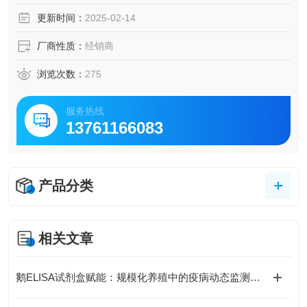
脑脊液等多种样本
更新时间：
2025-02-14
5.可检测动物类型丰富：人、猴、大鼠、小鼠、兔、猪、犬、
牛、绵羊、鸡、虾、鲈鱼等
厂商性质：
经销商
6.检测指标齐全：炎症因子、血管生成素、动脉粥样硬化因
子、趋化因子、生长因子、基质金属蛋白酶、脂肪因子等。
浏览次数：
275
218.购买Bogoo ELISA试剂盒可以免费代测。
服务热线
13761166083
产品分类
相关文章
鹅ELISA试剂盒赋能：规模化养殖中的疫病动态监测体系