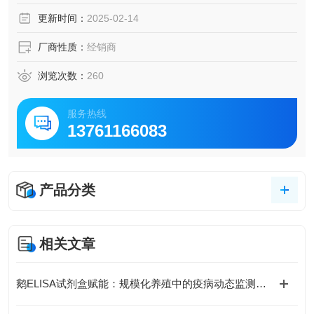
脑脊液等多种样本
更新时间：
2025-02-14
5.可检测动物类型丰富：人、猴、大鼠、小鼠、兔、猪、犬、
牛、绵羊、鸡、虾、鲈鱼等
厂商性质：
经销商
6.检测指标齐全：炎症因子、血管生成素、动脉粥样硬化因
子、趋化因子、生长因子、基质金属蛋白酶、脂肪因子等。
浏览次数：
260
185.购买Bogoo ELISA试剂盒可以免费代测。
服务热线
13761166083
产品分类
相关文章
鹅ELISA试剂盒赋能：规模化养殖中的疫病动态监测体系