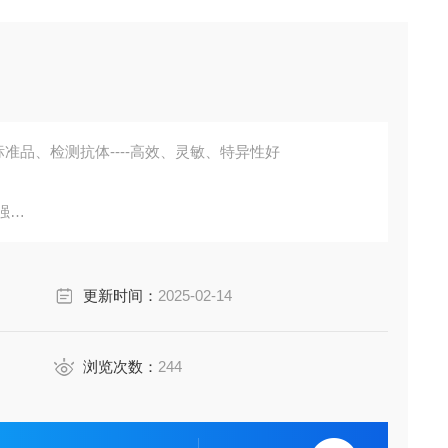
准品、检测抗体----高效、灵敏、特异性好
强
胞培养上清液、尿液、脑脊液等多种样本
鼠、小鼠、兔、猪、犬、牛、绵羊、鸡、虾、鲈鱼等
更新时间：
2025-02-14
成素、动脉粥样硬化因子、趋化因子、生长因子、基质金属
费代测。
浏览次数：
244