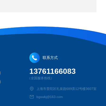
联系方式
13761166083
服
（全国服务热线）
上海市普陀区礼泉路689弄12号楼3607室
bgswkj@163.com