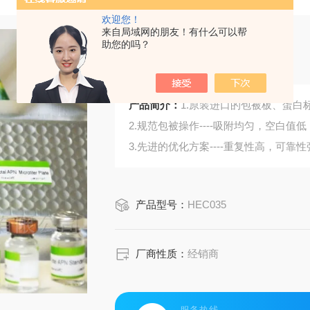
欢迎您！
来自局域网的朋友！有什么可以帮
助您的吗？
补体片段C5a
产品简介：
1.原装进口的包被板、蛋白标
2.规范包被操作----吸附均匀，空白值低
3.先进的优化方案----重复性高，可靠性
4.适用于血浆、血清、组织匀浆液、细
5.可检测动物类型丰富：人、猴、大
产品型号：
HEC035
6.检测指标齐全：炎症因子、血管生
蛋白酶、脂肪因子等。
148.购买Bogoo ELISA试剂盒可以免
厂商性质：
经销商