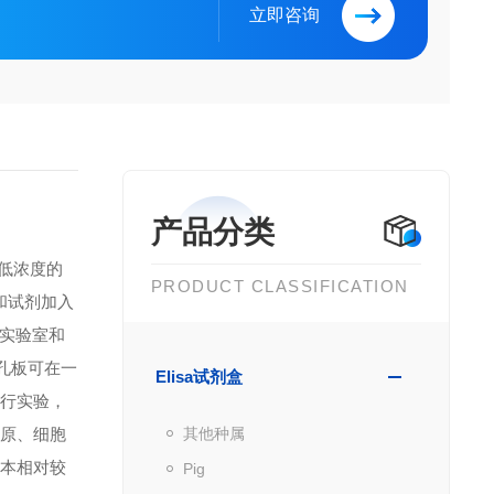
立即咨询
产品分类
到低浓度的
PRODUCT CLASSIFICATION
品和试剂加入
实验室和
微孔板可在一
Elisa试剂盒
进行实验，
抗原、细胞
其他种属
成本相对较
Pig